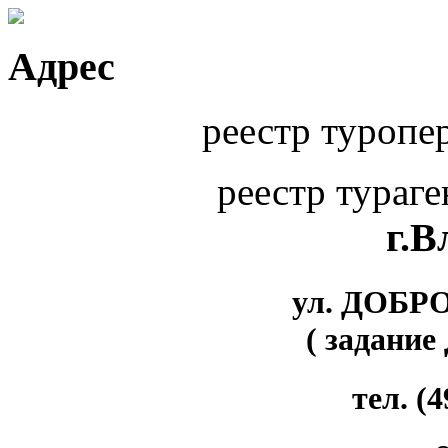
Адрес
реестр туропе
реестр тураг
г.
ул. ДОБР
( задание
тел. (