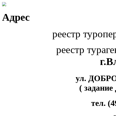
Адрес
реестр туропе
реестр тураг
г.
ул. ДОБР
( задание
тел. (