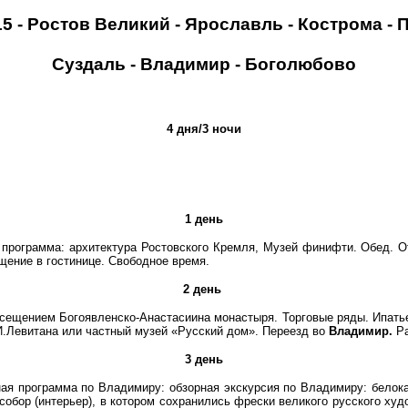
15 - Ростов Великий - Ярославль - Кострома - П
Суздаль - Владимир - Боголюбово
4 дня/3 ночи
1 день
я программа: архитектура Ростовского Кремля, Музей финифти. Обед. 
ение в гостинице. Свободное время.
2 день
посещением Богоявленско-Анастасиина монастыря. Торговые ряды. Ипать
И.Левитана или частный музей «Русский дом». Переезд во
Владимир.
Ра
3 день
ная программа по Владимиру: обзорная экскурсия по Владимиру: белока
обор (интерьер), в котором сохранились фрески великого русского худ