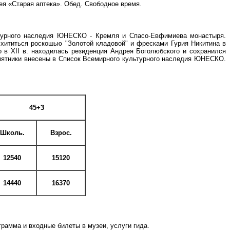
ея «Старая аптека». Обед. Свободное время.
ьтурного наследия ЮНЕСКО - Кремля и Спасо-Евфимиева монастыря.
схититься роскошью "Золотой кладовой" и фресками Гурия Никитина в
 в XII в. находилась резиденция Андрея Боголюбского и сохранился
Памятники внесены в Список Всемирного культурного наследия ЮНЕСКО.
45+3
Школь.
Взрос.
12540
15120
14440
16370
грамма и входные билеты в музеи, услуги гида.