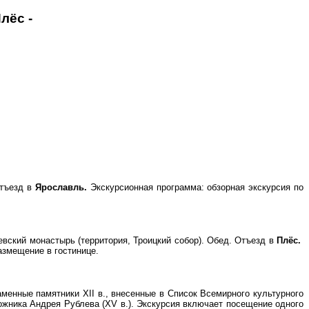
лёс -
Отъезд в
Ярославль.
Экскурсионная программа: обзорная экскурсия по
евский монастырь (территория, Троицкий собор). Обед. Отъезд в
Плёс.
змещение в гостинице.
менные памятники XII в., внесенные в Список Всемирного культурного
ожника Андрея Рублева (XV в.). Экскурсия включает посещение одного