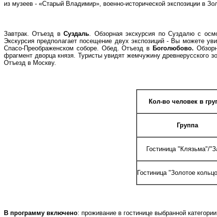
из музеев - «Старый Владимир», военно-исторической экспозиции в З
Завтрак. Отъезд в
Суздаль
. Обзорная экскурсия по Суздалю с осм
Экскурсия предполагает посещение двух экспозиций - Вы можете уви
Спасо-Преображенском соборе. Обед. Отъезд в
Боголюбово.
Обзорн
фрагмент дворца князя. Туристы увидят жемчужину древнерусского зо
Отъезд в Москву.
Кол-во человек в гру
Группа
Гостиница "Клязьма"/"З
Гостиница "Золотое кольцо
В программу включено
: проживание в гостинице выбранной категории