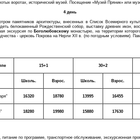
олотых воротах, исторический музей. Посещение «Музей Пряник» или муз
4 день
отром памятников архитектуры, внесенных в Список Всемирного кул
деть белокаменный Рождественский собор, выставку древних икон, во
ая экскурсия по
Боголюбовскому
монастырю, на территории которого
дчества - церковь Покрова на Нерли XII в. (по погодным условиям). 
ппе
15+1
30+2
Школь.
Взрос.
Школь.
Взрос.
аря"
16320
18780
13995
16455
"
18280
19980
15880
17630
, питание по программе, транспортное обслуживание, экскурсионная про