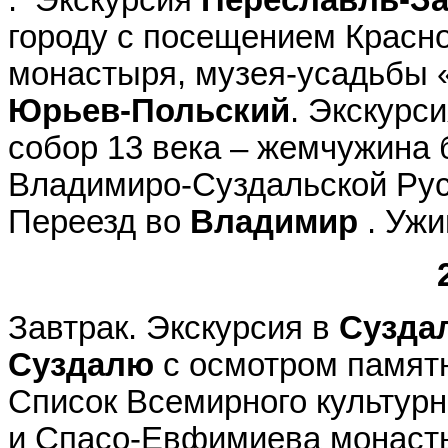
городу с посещением Красн
монастыря, музея-усадьбы «
Юрьев-Польский
. Экскурс
собор 13 века – жемчужина 
Владимиро-Суздальской Рус
Переезд во
Владимир
. Уж
Завтрак. Экскурсия в
Сузда
Суздалю
с осмотром памятн
Список Всемирного культур
и Спасо-Евфимиева монасты