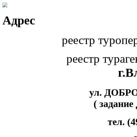
Адрес
реестр туропе
реестр тураг
г.
ул. ДОБР
( задание
тел. (