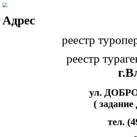
Адрес
реестр туропе
реестр тураг
г.
ул. ДОБР
( задание
тел. (